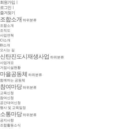
회원가입
ㅣ
로그인
ㅣ
즐겨찾기
조합소개
하위분류
조합소개
조직도
사업연혁
CI소개
BI소개
오시는 길
신탄진도시재생사업
하위분류
사업개요
거점시설현황
마을공동체
하위분류
함께하는 공동체
참여마당
하위분류
교육신청
참여신청
공간대여신청
행사 및 교육일정
소통마당
하위분류
공지사항
조합활동소식