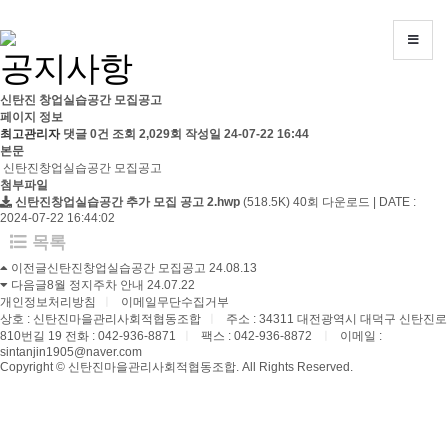
회
원
가
공지사항
입
ㅣ
로
신탄진 창업실습공간 모집공고
그
페이지 정보
인
최고관리자
댓글 0건
조회 2,029회
작성일 24-07-22 16:44
ㅣ
본문
신탄진창업실습공간 모집공고
즐
첨부파일
겨
신탄진창업실습공간 추가 모집 공고 2.hwp
(518.5K)
40회 다운로드 | DATE :
찾
2024-07-22 16:44:02
기
목록
이전글
신탄진창업실습공간 모집공고
24.08.13
고
다음글
8월 정지주차 안내
24.07.22
객
개인정보처리방침
ㅣ
이메일무단수집거부
상호 : 신탄진마을관리사회적협동조합
ㅣ
주소 : 34311 대전광역시 대덕구 신탄진로
센
810번길 19
전화 : 042-936-8871
ㅣ
팩스 : 042-936-8872
ㅣ
이메일 :
sintanjin1905@naver.com
터
Copyright © 신탄진마을관리사회적협동조합. All Rights Reserved.
:
042-
936-