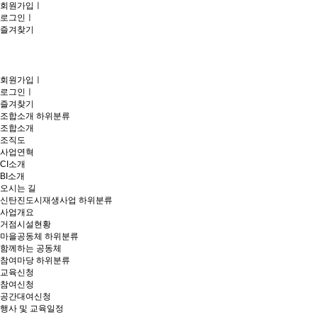
회원가입
ㅣ
로그인
ㅣ
즐겨찾기
회원가입
ㅣ
로그인
ㅣ
즐겨찾기
조합소개
하위분류
조합소개
조직도
사업연혁
CI소개
BI소개
오시는 길
신탄진도시재생사업
하위분류
사업개요
거점시설현황
마을공동체
하위분류
함께하는 공동체
참여마당
하위분류
교육신청
참여신청
공간대여신청
행사 및 교육일정