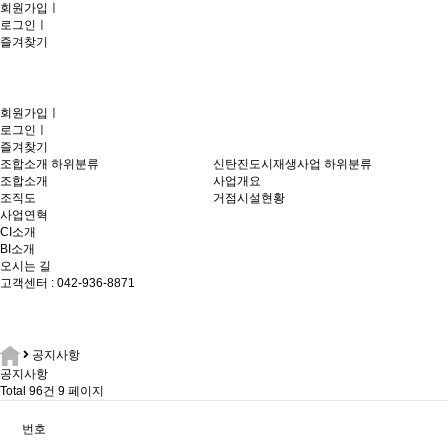
회원가입
ㅣ
로그인
ㅣ
즐겨찾기
회원가입
ㅣ
로그인
ㅣ
즐겨찾기
조합소개
하위분류
신탄진도시재생사업
하위분류
조합소개
사업개요
조직도
거점시설현황
사업연혁
CI소개
BI소개
오시는 길
고객센터 : 042-936-8871
공지사항
공지사항
Total 96건
9 페이지
번호