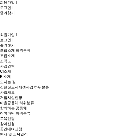
회원가입
ㅣ
로그인
ㅣ
즐겨찾기
회원가입
ㅣ
로그인
ㅣ
즐겨찾기
조합소개
하위분류
조합소개
조직도
사업연혁
CI소개
BI소개
오시는 길
신탄진도시재생사업
하위분류
사업개요
거점시설현황
마을공동체
하위분류
함께하는 공동체
참여마당
하위분류
교육신청
참여신청
공간대여신청
행사 및 교육일정