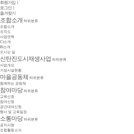
회원가입
ㅣ
로그인
ㅣ
즐겨찾기
조합소개
하위분류
조합소개
조직도
사업연혁
CI소개
BI소개
오시는 길
신탄진도시재생사업
하위분류
사업개요
거점시설현황
마을공동체
하위분류
함께하는 공동체
참여마당
하위분류
교육신청
참여신청
공간대여신청
행사 및 교육일정
소통마당
하위분류
공지사항
조합활동소식