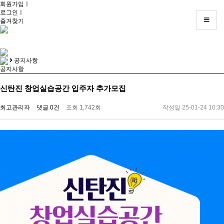
회원가입
회
ㅣ
로그인
원
ㅣ
즐겨찾기
가
입
ㅣ
로
그
공지사항
인
공지사항
ㅣ
즐
신탄진 창업실습공간 입주자 추가모집
겨
찾
기
최고관리자
댓글 0건
조회 1,742회
작성일 25-01-24 10:30
고
객
센
터
:
042-
936-
8871