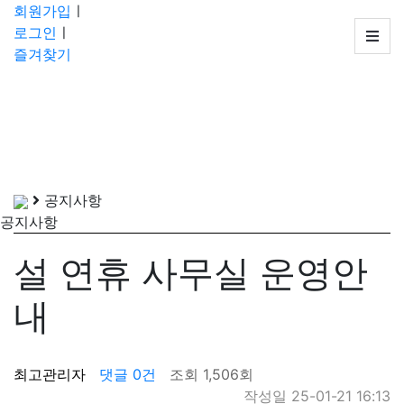
회
회원가입
ㅣ
원
로그인
ㅣ
가
즐겨찾기
입
ㅣ
로
그
인
ㅣ
공지사항
즐
공지사항
겨
찾
설 연휴 사무실 운영안
기
고
내
객
센
터
최고관리자
댓글 0건
조회 1,506회
:
작성일 25-01-21 16:13
042-