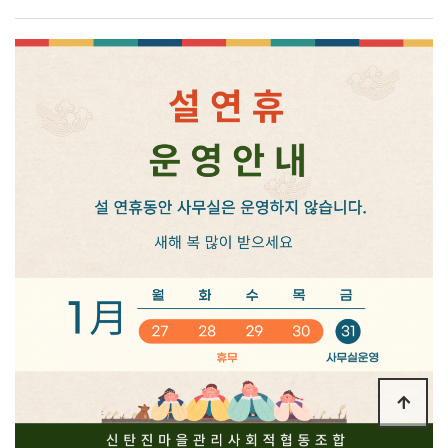
936-
8871