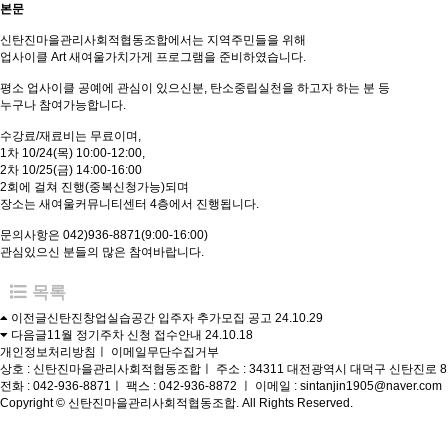
본문
신탄진마을관리사회적협동조합에서는 지역주민들을 위해
업사이클 Art 새여울가치가게 프로그램을 준비하였습니다.
평소 업사이클 공예에 관심이 있으신분, 탄소중립실천을 하고자 하는 분 등
누구나 참여가능합니다.
수강료/재료비는 무료이며,
1차 10/24(목) 10:00-12:00,
2차 10/25(금) 14:00-16:00
2회에 걸쳐 진행(중복신청가능)되며
장소는 새여울커뮤니티센터 4층에서 진행됩니다.
문의사항은 042)936-8871(9:00-16:00)
관심있으신 분들의 많은 참여바랍니다.
목록
이전글
신탄진창업실습공간 입주자 추가모집 공고
24.10.29
다음글
11월 정기주차 신청 접수안내
24.10.18
개인정보처리방침
ㅣ
이메일무단수집거부
상호 : 신탄진마을관리사회적협동조합
ㅣ
주소 : 34311 대전광역시 대덕구 신탄진로 8
전화 : 042-936-8871
ㅣ
팩스 : 042-936-8872
ㅣ
이메일 : sintanjin1905@naver.com
Copyright © 신탄진마을관리사회적협동조합. All Rights Reserved.