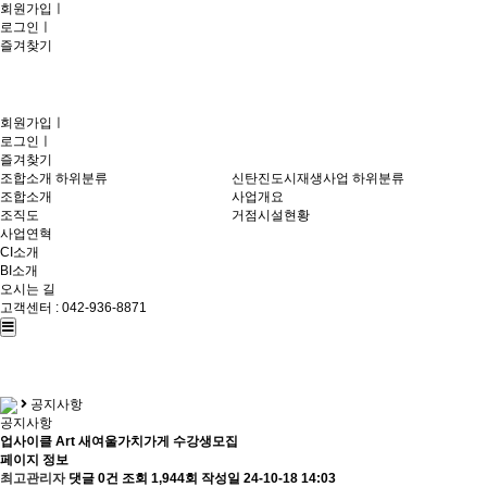
회원가입
ㅣ
로그인
ㅣ
즐겨찾기
회원가입
ㅣ
로그인
ㅣ
즐겨찾기
조합소개
하위분류
신탄진도시재생사업
하위분류
조합소개
사업개요
조직도
거점시설현황
사업연혁
CI소개
BI소개
오시는 길
고객센터 : 042-936-8871
공지사항
공지사항
업사이클 Art 새여울가치가게 수강생모집
페이지 정보
최고관리자
댓글 0건
조회 1,944회
작성일 24-10-18 14:03