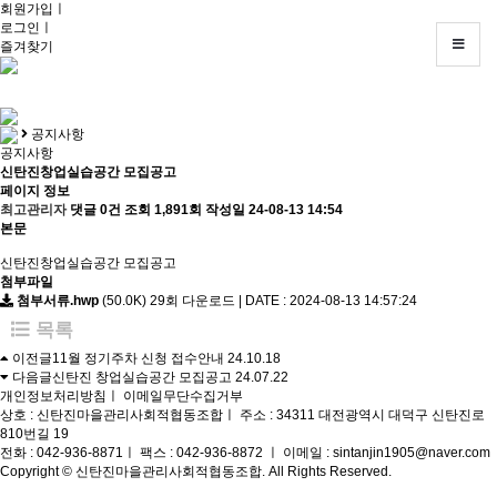
회원가입
회
ㅣ
로그인
원
ㅣ
즐겨찾기
가
입
ㅣ
로
그
공지사항
인
공지사항
ㅣ
신탄진창업실습공간 모집공고
즐
페이지 정보
겨
최고관리자
댓글 0건
조회 1,891회
작성일 24-08-13 14:54
찾
본문
기
고
신탄진창업실습공간 모집공고
객
첨부파일
센
첨부서류.hwp
(50.0K)
29회 다운로드 | DATE : 2024-08-13 14:57:24
터
목록
:
042-
이전글
11월 정기주차 신청 접수안내
24.10.18
936-
8871
다음글
신탄진 창업실습공간 모집공고
24.07.22
개인정보처리방침
ㅣ
이메일무단수집거부
상호 : 신탄진마을관리사회적협동조합
ㅣ
주소 : 34311 대전광역시 대덕구 신탄진로
810번길 19
전화 : 042-936-8871
ㅣ
팩스 : 042-936-8872
ㅣ
이메일 : sintanjin1905@naver.com
Copyright © 신탄진마을관리사회적협동조합. All Rights Reserved.