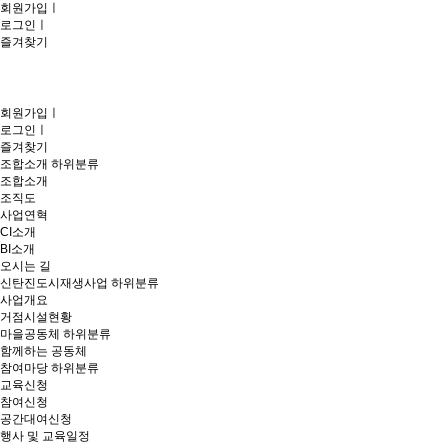
회원가입
ㅣ
로그인
ㅣ
즐겨찾기
회원가입
ㅣ
로그인
ㅣ
즐겨찾기
조합소개
하위분류
조합소개
조직도
사업연혁
CI소개
BI소개
오시는 길
신탄진도시재생사업
하위분류
사업개요
거점시설현황
마을공동체
하위분류
함께하는 공동체
참여마당
하위분류
교육신청
참여신청
공간대여신청
행사 및 교육일정