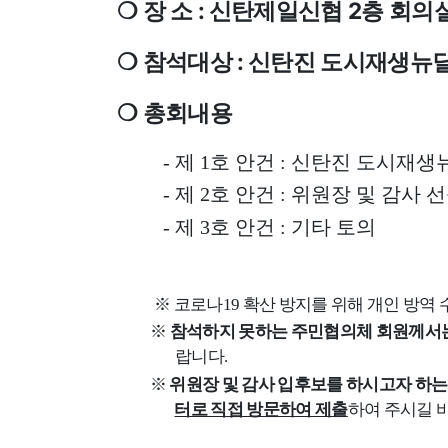
:
2
❍
장 소
신탄제일신협
층 회의
:
❍
참석대상
신탄진 도시재생뉴딜
❍
총회내용
-
제
1
호 안건
:
신탄진 도시재생뉴
-
제
2
호 안건
:
위원장 및 감사 
-
제
3
호 안건
:
기타 토의
※
코로나
19
확산 방지를 위해 개인 방역
※
참석하지 못하는 주민협의체 회원께서
랍니다
.
※
위원장 및 감사 입후보를 하시고자 하
터로 직접 방문하여 제출
하여 주시길 