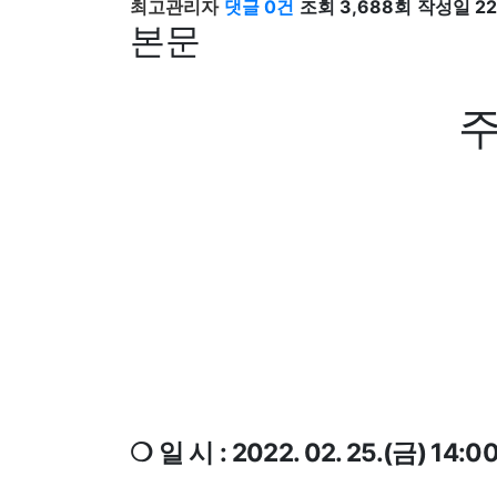
최고관리자
댓글 0건
조회 3,688회
작성일 22-
본문
주
: 2022. 02. 25.(
) 14:0
❍
일 시
금