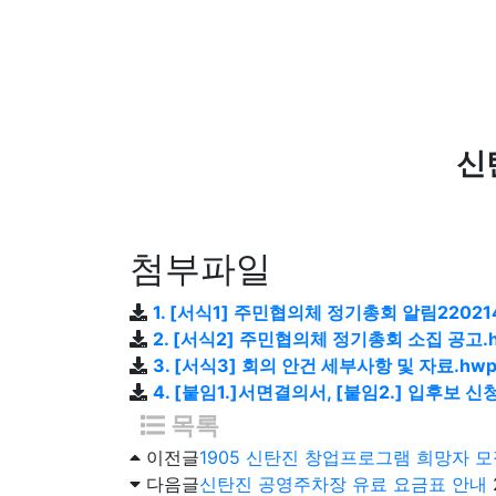
신
첨부파일
1. [서식1] 주민협의체 정기총회 알림22021
2. [서식2] 주민협의체 정기총회 소집 공고.
3. [서식3] 회의 안건 세부사항 및 자료.hw
4. [붙임1.]서면결의서, [붙임2.] 입후보 신
목록
이전글
1905 신탄진 창업프로그램 희망자 
다음글
신탄진 공영주차장 유료 요금표 안내