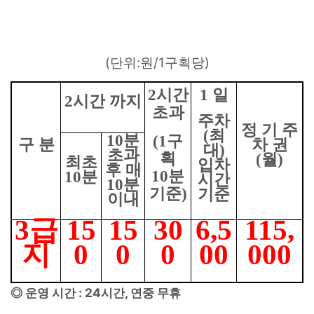
042-
936-
8871
(
:
/1
)
단위
원
구획당
2
시간
1
일
2
시간 까지
초과
주차
정 기 주
(최
10
분
(1
구
구 분
차 권
대)
초과
획
(
월
)
최초
입차
후 매
10
분
10
분
시간
10
분
기준
)
기준
이내
3
급
15
15
30
6,5
115,
지
0
0
0
00
000
: 24
,
◎
운영 시간
시간
연중 무휴