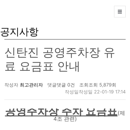
회
원
가
입
ㅣ
공지사항
로
그
인
신탄진 공영주차장 유
ㅣ
즐
료 요금표 안내
겨
찾
기
작성자
최고관리자
댓글
댓글 0건
조회
조회 5,879회
작성일
작성일 22-01-19 17:14
고
객
공영주차장 주차 요금표
센
(
제
터
4
)
조 관련
: