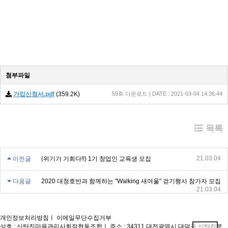
첨부파일
가입신청서.pdf
(359.2K)
59회 다운로드 | DATE : 2021-03-04 14:36:44
목록
21.03.04
이전글
(위기가 기회다!!) 1기 창업인 교육생 모집
다음글
2020 대청호반과 함께하는 "Walking 새여울" 걷기행사 참가자 모집
21.03.04
개인정보처리방침
ㅣ
이메일무단수집거부
상호 : 신탄진마을관리사회적협동조합
ㅣ
주소 : 34311 대전광역시 대덕구 신탄진로