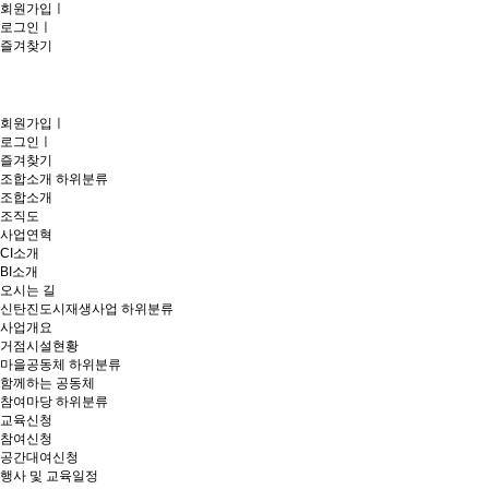
회원가입
ㅣ
로그인
ㅣ
즐겨찾기
회원가입
ㅣ
로그인
ㅣ
즐겨찾기
조합소개
하위분류
조합소개
조직도
사업연혁
CI소개
BI소개
오시는 길
신탄진도시재생사업
하위분류
사업개요
거점시설현황
마을공동체
하위분류
함께하는 공동체
참여마당
하위분류
교육신청
참여신청
공간대여신청
행사 및 교육일정