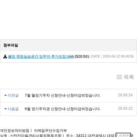
첨부파일
붙임 창업실습공간 입주자 추가모집.hwp
5회 다운로드 | DATE : 2026-06-12 08:49:55
(520.5K)
목록
26.06.24
이전글
7월 월정기주차 신청안내-신청마감되었습니다.
26.05.22
다음글
6월 정기주차권 신청안내-신청마감되었습니다.
개인정보처리방침
ㅣ
이메일무단수집거부
상호 : 신탄진마을관리사회적협동조합
ㅣ
주소 : 34311 대전광역시 대덕구 신탄진로