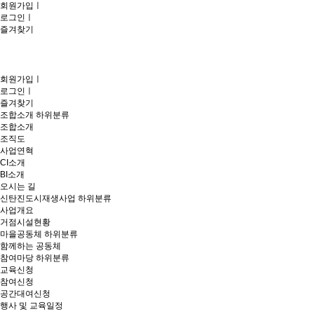
회원가입
ㅣ
로그인
ㅣ
즐겨찾기
회원가입
ㅣ
로그인
ㅣ
즐겨찾기
조합소개
하위분류
조합소개
조직도
사업연혁
CI소개
BI소개
오시는 길
신탄진도시재생사업
하위분류
사업개요
거점시설현황
마을공동체
하위분류
함께하는 공동체
참여마당
하위분류
교육신청
참여신청
공간대여신청
행사 및 교육일정