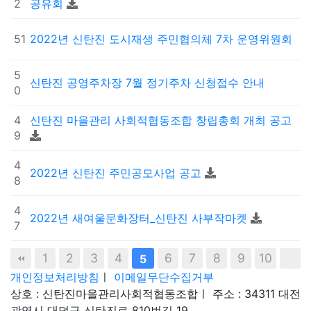
2
공유회
51
2022년 신탄진 도시재생 주민협의체 7차 운영위원회
5
신탄진 공영주차장 7월 정기주차 신청접수 안내
0
4
신탄진 마을관리 사회적협동조합 창립총회 개최 공고
9
4
2022년 신탄진 주민공모사업 공고
8
4
2022년 새여울문화장터_신탄진 사부작마켓
7
1
2
3
4
6
7
8
9
10
5
개인정보처리방침
ㅣ
이메일무단수집거부
상호 : 신탄진마을관리사회적협동조합
ㅣ
주소 : 34311 대전
광역시 대덕구 신탄진로 810번길 19