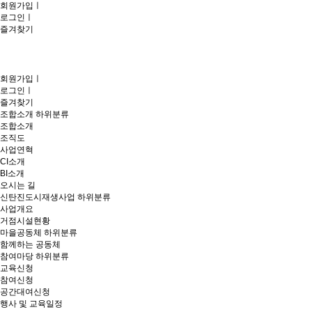
회원가입
ㅣ
로그인
ㅣ
즐겨찾기
회원가입
ㅣ
로그인
ㅣ
즐겨찾기
조합소개
하위분류
조합소개
조직도
사업연혁
CI소개
BI소개
오시는 길
신탄진도시재생사업
하위분류
사업개요
거점시설현황
마을공동체
하위분류
함께하는 공동체
참여마당
하위분류
교육신청
참여신청
공간대여신청
행사 및 교육일정