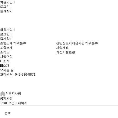
회원가입
ㅣ
로그인
ㅣ
즐겨찾기
회원가입
ㅣ
로그인
ㅣ
즐겨찾기
조합소개
하위분류
신탄진도시재생사업
하위분류
조합소개
사업개요
조직도
거점시설현황
사업연혁
CI소개
BI소개
오시는 길
고객센터 : 042-936-8871
공지사항
공지사항
Total 96건
1 페이지
번호