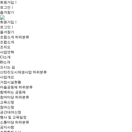
회원가입
ㅣ
로그인
ㅣ
즐겨찾기
회원가입
ㅣ
로그인
ㅣ
즐겨찾기
조합소개
하위분류
조합소개
조직도
사업연혁
CI소개
BI소개
오시는 길
신탄진도시재생사업
하위분류
사업개요
거점시설현황
마을공동체
하위분류
함께하는 공동체
참여마당
하위분류
교육신청
참여신청
공간대여신청
행사 및 교육일정
소통마당
하위분류
공지사항