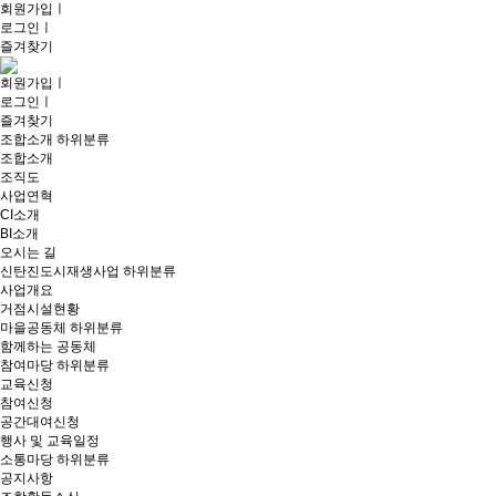
회원가입
ㅣ
로그인
ㅣ
즐겨찾기
회원가입
ㅣ
로그인
ㅣ
즐겨찾기
조합소개
하위분류
조합소개
조직도
사업연혁
CI소개
BI소개
오시는 길
신탄진도시재생사업
하위분류
사업개요
거점시설현황
마을공동체
하위분류
함께하는 공동체
참여마당
하위분류
교육신청
참여신청
공간대여신청
행사 및 교육일정
소통마당
하위분류
공지사항