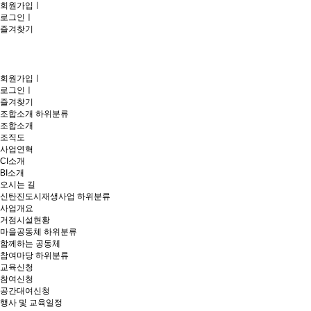
회원가입
ㅣ
로그인
ㅣ
즐겨찾기
회원가입
ㅣ
로그인
ㅣ
즐겨찾기
조합소개
하위분류
조합소개
조직도
사업연혁
CI소개
BI소개
오시는 길
신탄진도시재생사업
하위분류
사업개요
거점시설현황
마을공동체
하위분류
함께하는 공동체
참여마당
하위분류
교육신청
참여신청
공간대여신청
행사 및 교육일정