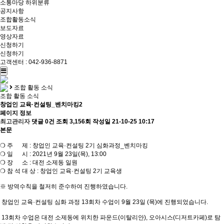
소통마당
하위분류
공지사항
조합활동소식
보도자료
영상자료
신청하기
신청하기
고객센터 : 042-936-8871
조합 활동 소식
조합 활동 소식
창업인 교육·컨설팅_벤치마킹2
페이지 정보
최고관리자
댓글 0건
조회 3,156회
작성일 21-10-25 10:17
본문
❍ 주 제 : 창업인 교육·컨설팅 2기 심화과정_벤치마킹
❍ 일 시 : 2021년 9월 23일(목), 13:00
❍ 장 소 : 대전 소제동 일원
❍ 참 석 대 상 : 창업인 교육·컨설팅 2기 교육생
※ 방역수칙을 철저히 준수하여 진행하였습니다.
창업인 교육·컨설팅 심화 과정 13회차 수업이 9월 23일 (목)에 진행되었습니다.
13회차 수업은 대전 소제동에 위치한 파운드(이탈리안), 오아시스(디저트카페)로 탐