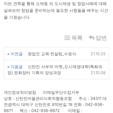
이번 견학을 통해 소제동 의 도시재생 및 창업사례에 대해
살펴보며 창업을 준비하는데 필요한 사항들을 배우는 시간
을 가졌습니다.
목록
답변
이전글
창업인 교육·컨설팅_수료식
21.10.25
다음글
신탄진 사부작 마켓_도시재생대학(특화과
정) 문화장터 기획자 양성과정
21.10.08
개인정보처리방침
이메일무단수집거부
ㅣ
상호 : 신탄진마을관리사회적협동조합
주소 : 34311 대
ㅣ
전광역시 대덕구 신탄진로 810번길 19
전화 : 042-936-
8871
팩스 : 042-936-8872
이메일 :
ㅣ
ㅣ