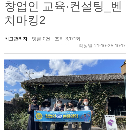
창업인 교육·컨설팅_벤
치마킹2
최고관리자
댓글 0건
조회 3,171회
작성일 21-10-25 10:17