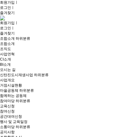
회원가입
ㅣ
로그인
ㅣ
즐겨찾기
회원가입
ㅣ
로그인
ㅣ
즐겨찾기
조합소개
하위분류
조합소개
조직도
사업연혁
CI소개
BI소개
오시는 길
신탄진도시재생사업
하위분류
사업개요
거점시설현황
마을공동체
하위분류
함께하는 공동체
참여마당
하위분류
교육신청
참여신청
공간대여신청
행사 및 교육일정
소통마당
하위분류
공지사항