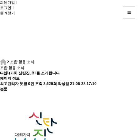
회원가입
회
ㅣ
로그인
원
ㅣ
즐겨찾기
가
입
ㅣ
로
그
인
ㅣ
즐
겨
찾
조합 활동 소식
기
조합 활동 소식
고
다(多)가치 신탄진, B.I를 소개합니다
객
페이지 정보
센
최고관리자
댓글 0건
조회 3,629회
작성일 21-06-28 17:10
터
본문
:
042-
936-
8871